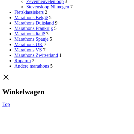
Zevenheuvelenloop
3
Stevensloop Nijmegen
7
Fietsklassiekers
2
Marathons België
5
Marathons Duitsland
9
Marathons Frankrijk
5
Marathons Italië
3
Marathons Spanje
5
Marathons UK
7
Marathons VS
7
Marathons Zwitserland
1
Roparun
2
Andere marathons
5
Winkelwagen
Top